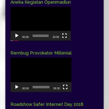
Aneka Kegiatan Openmadiun
Pemutar
Video
00:00
20:06
Rembug Provokator Millenial
Pemutar
Video
00:00
59:30
Roadshow Safer Internet Day 2018