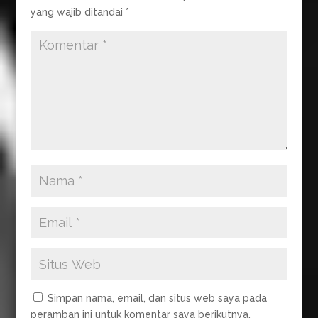
yang wajib ditandai
*
o
p
r
a
e
k
p
m
Simpan nama, email, dan situs web saya pada
peramban ini untuk komentar saya berikutnya.