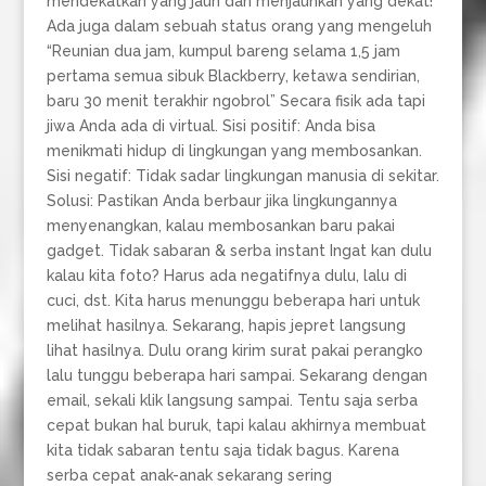
mendekatkan yang jauh dan menjauhkan yang dekat!”
Ada juga dalam sebuah status orang yang mengeluh
“Reunian dua jam, kumpul bareng selama 1,5 jam
pertama semua sibuk Blackberry, ketawa sendirian,
baru 30 menit terakhir ngobrol” Secara fisik ada tapi
jiwa Anda ada di virtual. Sisi positif: Anda bisa
menikmati hidup di lingkungan yang membosankan.
Sisi negatif: Tidak sadar lingkungan manusia di sekitar.
Solusi: Pastikan Anda berbaur jika lingkungannya
menyenangkan, kalau membosankan baru pakai
gadget. Tidak sabaran & serba instant Ingat kan dulu
kalau kita foto? Harus ada negatifnya dulu, lalu di
cuci, dst. Kita harus menunggu beberapa hari untuk
melihat hasilnya. Sekarang, hapis jepret langsung
lihat hasilnya. Dulu orang kirim surat pakai perangko
lalu tunggu beberapa hari sampai. Sekarang dengan
email, sekali klik langsung sampai. Tentu saja serba
cepat bukan hal buruk, tapi kalau akhirnya membuat
kita tidak sabaran tentu saja tidak bagus. Karena
serba cepat anak-anak sekarang sering