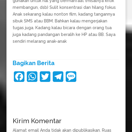
gunakan untuk hal yang bermanfaat (misalnya kritik
membangun, dsb) Sulit konsentrasi dan hilang fokus
Anak sekarang kalau nonton film, kadang tangannya
sibuk SMS atau BBM. Bahkan kalau mengerjakan
tugas juga. Kadang kalau bicara dengan orang tua
juga kadang pandangan beralih ke HP atau BB. Saya
sendiri melarang anak-anak
Bagikan Berita
F
W
T
T
M
a
h
w
e
e
c
a
i
l
s
e
t
t
e
s
b
s
t
g
a
Kirim Komentar
o
A
e
r
g
Alamat email Anda tidak akan dipublikasikan.
Ruas