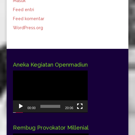
Masuk
Feed entri
Feed komentar
WordPress.org
Aneka Kegiatan Openmadiun
Pemutar
Video
00:00
20:06
Rembug Provokator Millenial