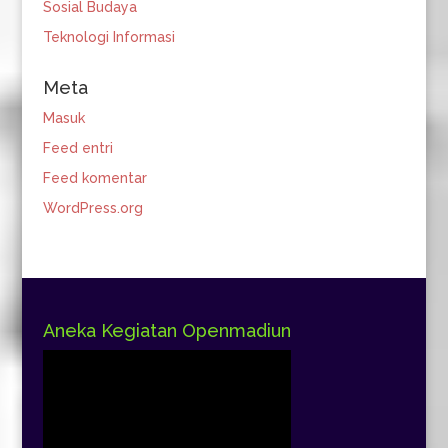
Sosial Budaya
Teknologi Informasi
Meta
Masuk
Feed entri
Feed komentar
WordPress.org
Aneka Kegiatan Openmadiun
Pemutar
Video