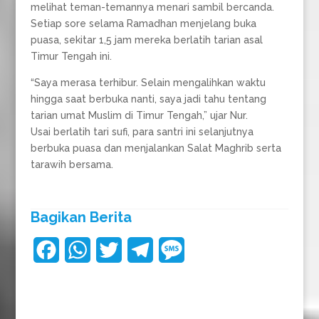
melihat teman-temannya menari sambil bercanda.
Setiap sore selama Ramadhan menjelang buka
puasa, sekitar 1,5 jam mereka berlatih tarian asal
Timur Tengah ini.
“Saya merasa terhibur. Selain mengalihkan waktu
hingga saat berbuka nanti, saya jadi tahu tentang
tarian umat Muslim di Timur Tengah,” ujar Nur.
Usai berlatih tari sufi, para santri ini selanjutnya
berbuka puasa dan menjalankan Salat Maghrib serta
tarawih bersama.
Bagikan Berita
F
W
T
T
M
a
h
w
e
e
c
a
i
l
s