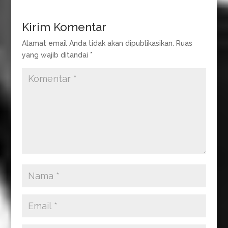
e
t
t
e
s
b
s
t
g
a
Kirim Komentar
o
A
e
r
g
Alamat email Anda tidak akan dipublikasikan.
Ruas
yang wajib ditandai
*
o
p
r
a
e
k
p
m