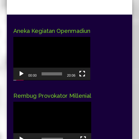
Aneka Kegiatan Openmadiun
Pemutar
Video
00:00
20:06
Rembug Provokator Millenial
Pemutar
Video