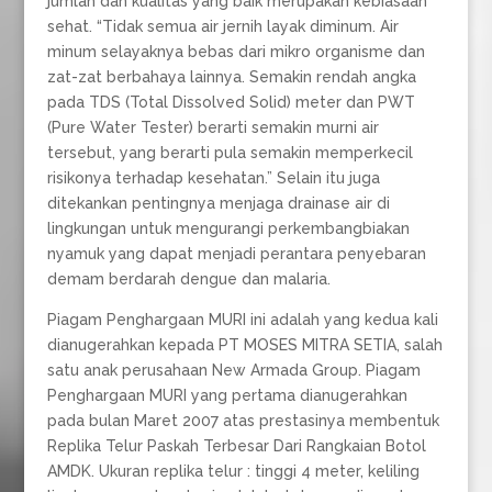
jumlah dan kualitas yang baik merupakan kebiasaan
sehat. “Tidak semua air jernih layak diminum. Air
minum selayaknya bebas dari mikro organisme dan
zat-zat berbahaya lainnya. Semakin rendah angka
pada TDS (Total Dissolved Solid) meter dan PWT
(Pure Water Tester) berarti semakin murni air
tersebut, yang berarti pula semakin memperkecil
risikonya terhadap kesehatan.” Selain itu juga
ditekankan pentingnya menjaga drainase air di
lingkungan untuk mengurangi perkembangbiakan
nyamuk yang dapat menjadi perantara penyebaran
demam berdarah dengue dan malaria.
Piagam Penghargaan MURI ini adalah yang kedua kali
dianugerahkan kepada PT MOSES MITRA SETIA, salah
satu anak perusahaan New Armada Group. Piagam
Penghargaan MURI yang pertama dianugerahkan
pada bulan Maret 2007 atas prestasinya membentuk
Replika Telur Paskah Terbesar Dari Rangkaian Botol
AMDK. Ukuran replika telur : tinggi 4 meter, keliling