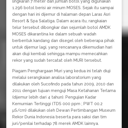
lingkaran 7 meter dan jumlah botol yang digunakan
1.296 botol berisi air minum MOSES. Sejak itu sampai
dengan hari ini dijemur di halaman depan Laras Asri
Resort & Spa Salatiga. Dalam acara itu, rangkaian
telur tersebut dibongkar dan sejumlah botol AMDK
MOSES dikarantina ke dalam sebuah wadah
berbentuk kandang dan disegel oleh beberapa pihak
untuk dijemur lagi, yang rencananya dikemudian hari
akan diuji kembali sehingga mampu memecahkan
rekor yang sudah tercatat oleh MURI tersebut.
Piagam Penghargaan Muri yang kedua ini telah diuji
melalui serangkaian analisa laboratorium yang
dilakukan oleh Sucofindo pada tahun 2009, 2010 dan
2011 dengan tujuan menguji Masa Ketahanan Terlama
(dijemur lebih dari 4 tahun). Pengujian Kadar
Kemurnian Tertinggi (TDS 000 ppm ; PWT 00.2
µS/cm) dilakukan oleh Dewan Pertimbangan Museum
Rekor Dunia Indonesia beserta para saksi dan tim
juri/penilai terhadap 78 merek AMDK lainnya.