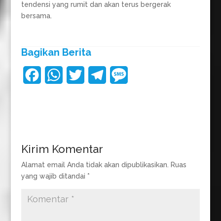
tendensi yang rumit dan akan terus bergerak
bersama.
Bagikan Berita
F
W
T
T
M
a
h
w
e
e
c
a
i
l
s
e
t
t
e
s
b
s
t
g
a
Kirim Komentar
o
A
e
r
g
Alamat email Anda tidak akan dipublikasikan.
Ruas
yang wajib ditandai
*
o
p
r
a
e
k
p
m