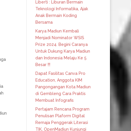
Liberti : Liburan Bermain
Teknologi Informatika, Ajak
Anak Bermain Koding
Bersama
Karya Madiun Kembali
Menjadi Nominator WSIS
Prize 2024. Begini Caranya
Untuk Dukung Karya Madiun
dan Indonesia Melaju Ke 5
uga
Besar !!!
Dapat Fasilitas Canva Pro
Education, Anggota KIM
ia
Pangongangan Kota Madiun
ah
di Gembleng Cara Praktis
Membuat Infografis
Pertajam Rencana Program
diun
Penulisan Plaform Digital
Remaja Penggerak Literasi
TIK, OpenMadiun Kunjungi