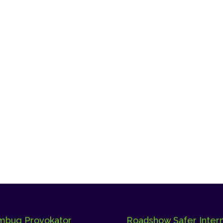
bug Provokator
Roadshow Safer Inter