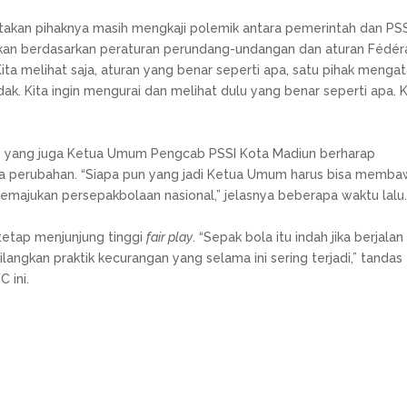
akan pihaknya masih mengkaji polemik antara pemerintah dan PSS
an berdasarkan peraturan perundang-undangan dan aturan Fédér
“Kita melihat saja, aturan yang benar seperti apa, satu pihak menga
k. Kita ingin mengurai dan melihat dulu yang benar seperti apa. K
o yang juga Ketua Umum Pengcab PSSI Kota Madiun berharap
perubahan. “Siapa pun yang jadi Ketua Umum harus bisa memba
emajukan persepakbolaan nasional,” jelasnya beberapa waktu lalu.
 tetap menjunjung tinggi
fair play
. “Sepak bola itu indah jika berjalan 
angkan praktik kecurangan yang selama ini sering terjadi,” tandas
 ini.