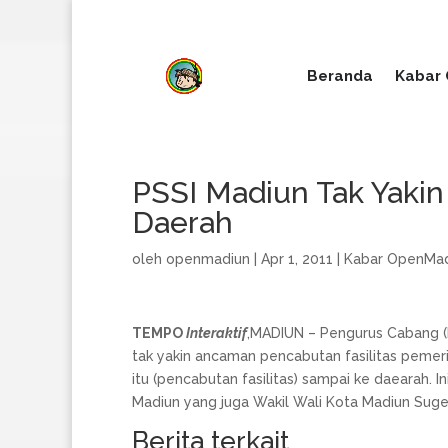
08996683987
Beranda
Kabar
PSSI Madiun Tak Yakin
Daerah
oleh
openmadiun
|
Apr 1, 2011
|
Kabar OpenMad
TEMPO
Interaktif
,MADIUN – Pengurus Cabang (
tak yakin ancaman pencabutan fasilitas pemer
itu (pencabutan fasilitas) sampai ke daearah. I
Madiun yang juga Wakil Wali Kota Madiun Suge
Berita terkait