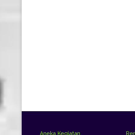
Aneka Kegiatan
Rem