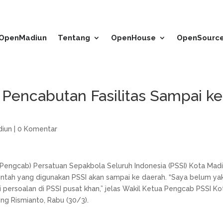
 OpenMadiun
Tentang
OpenHouse
OpenSourc
 Pencabutan Fasilitas Sampai ke
iun
|
0 Komentar
Pengcab) Persatuan Sepakbola Seluruh Indonesia (PSSI) Kota Mad
intah yang digunakan PSSI akan sampai ke daerah. “Saya belum yak
ni persoalan di PSSI pusat khan,” jelas Wakil Ketua Pengcab PSSI Ko
ng Rismianto, Rabu (30/3).