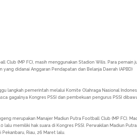
ball Club (MP FC), masih menggunakan Stadion Wilis. Para pemain j
ion yang didanai Anggaran Pendapatan dan Belanja Daerah (APBD)
 langkah pemerintah melalui Komite Olahraga Nasional Indones
 pasca gagalnya Kongres PSSI dan pembekuan pengurus PSSI dibaw
ugeng merupakan Manajer Madiun Putra Football Club (MP FC). Ma
10 lalu memiliki hak suara di Kongres PSSI. Perwakilan Madiun Putra
 Pekanbaru, Riau, 26 Maret lalu.