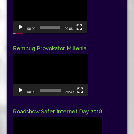
Video
00:00
20:06
Rembug Provokator Millenial
Pemutar
Video
00:00
59:30
Roadshow Safer Internet Day 2018
Pemutar
Video