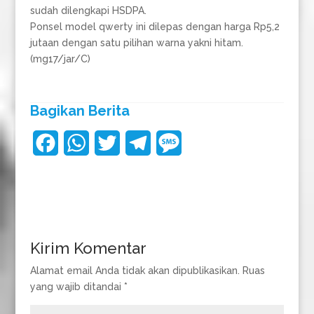
sudah dilengkapi HSDPA.
Ponsel model qwerty ini dilepas dengan harga Rp5,2
jutaan dengan satu pilihan warna yakni hitam.
(mg17/jar/C)
Bagikan Berita
F
W
T
T
M
a
h
w
e
e
c
a
i
l
s
e
t
t
e
s
b
s
t
g
a
Kirim Komentar
o
A
e
r
g
Alamat email Anda tidak akan dipublikasikan.
Ruas
yang wajib ditandai
*
o
p
r
a
e