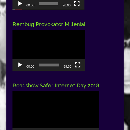
00:00
20:06
Rembug Provokator Millenial
Pemutar
Video
00:00
59:30
Roadshow Safer Internet Day 2018
Pemutar
Video