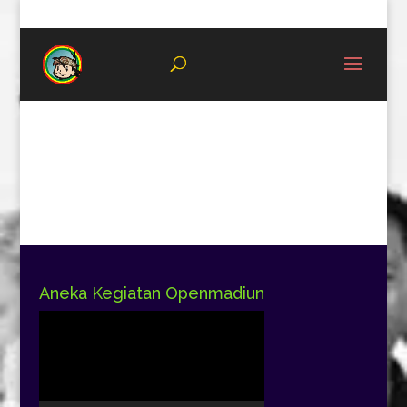
08996683987
Aneka Kegiatan Openmadiun
Pemutar
Video